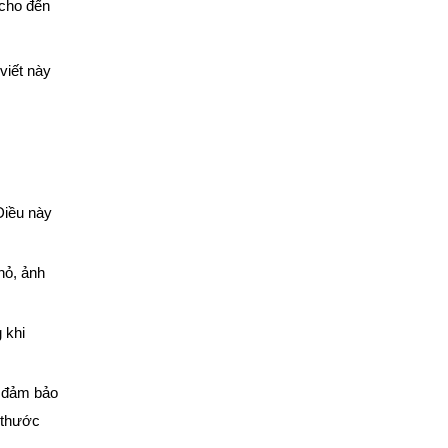
 cho đến
viết này
Điều này
hỏ, ảnh
 khi
n đảm bảo
 thước