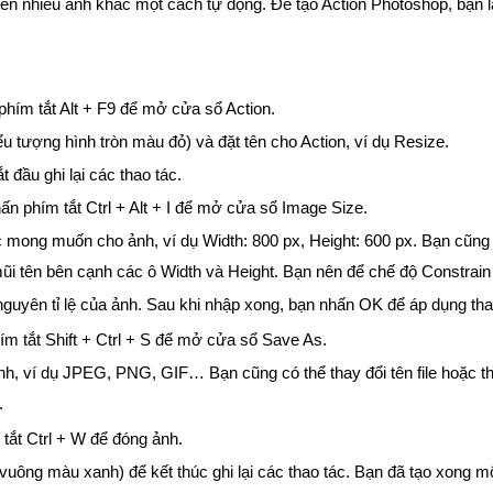
ó trên nhiều ảnh khác một cách tự động. Để tạo Action Photoshop, bạn
hím tắt Alt + F9 để mở cửa sổ Action.
u tượng hình tròn màu đỏ) và đặt tên cho Action, ví dụ Resize.
 đầu ghi lại các thao tác.
n phím tắt Ctrl + Alt + I để mở cửa sổ Image Size.
c mong muốn cho ảnh, ví dụ Width: 800 px, Height: 600 px. Bạn cũng
ũi tên bên cạnh các ô Width và Height. Bạn nên để chế độ Constrain
nguyên tỉ lệ của ảnh. Sau khi nhập xong, bạn nhấn OK để áp dụng tha
m tắt Shift + Ctrl + S để mở cửa sổ Save As.
ảnh, ví dụ JPEG, PNG, GIF… Bạn cũng có thể thay đổi tên file hoặc 
.
tắt Ctrl + W để đóng ảnh.
vuông màu xanh) để kết thúc ghi lại các thao tác. Bạn đã tạo xong m