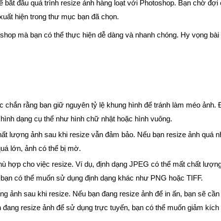
 bắt đầu quá trình resize ảnh hàng loạt với Photoshop. Bạn chờ đợi
 xuất hiện trong thư mục bạn đã chọn.
shop mà bạn có thể thực hiện dễ dàng và nhanh chóng. Hy vọng bài 
ắc chắn rằng bạn giữ nguyên tỷ lệ khung hình để tránh làm méo ảnh. 
ó hình dạng cụ thể như hình chữ nhật hoặc hình vuông.
hất lượng ảnh sau khi resize vẫn đảm bảo. Nếu bạn resize ảnh quá n
quá lớn, ảnh có thể bị mờ.
ù hợp cho việc resize. Ví dụ, định dạng JPEG có thể mất chất lượng
y, bạn có thể muốn sử dụng định dạng khác như PNG hoặc TIFF.
g ảnh sau khi resize. Nếu bạn đang resize ảnh để in ấn, bạn sẽ cầ
n đang resize ảnh để sử dụng trực tuyến, bạn có thể muốn giảm kích