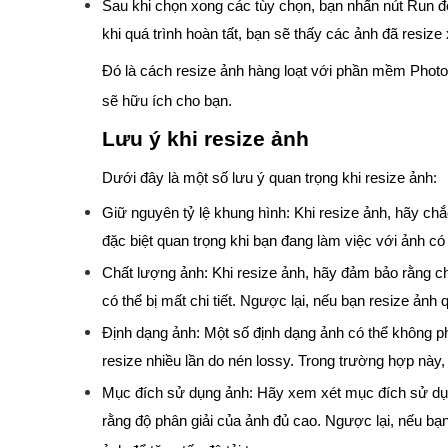
Sau khi chọn xong các tùy chọn, bạn nhấn nút Run để
khi quá trình hoàn tất, bạn sẽ thấy các ảnh đã resize
Đó là cách resize ảnh hàng loạt với phần mềm Photo
sẽ hữu ích cho bạn.
Lưu ý khi resize ảnh
Dưới đây là một số lưu ý quan trọng khi resize ảnh:
Giữ nguyên tỷ lệ khung hình: Khi resize ảnh, hãy ch
đặc biệt quan trọng khi bạn đang làm việc với ảnh c
Chất lượng ảnh: Khi resize ảnh, hãy đảm bảo rằng c
có thể bị mất chi tiết. Ngược lại, nếu bạn resize ảnh 
Định dạng ảnh: Một số định dạng ảnh có thể không ph
resize nhiều lần do nén lossy. Trong trường hợp nà
Mục đích sử dụng ảnh: Hãy xem xét mục đích sử dụn
rằng độ phân giải của ảnh đủ cao. Ngược lại, nếu bạ