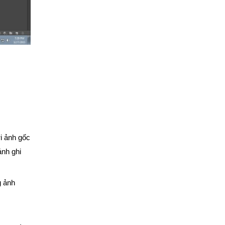
i ảnh gốc
ánh ghi
g ảnh