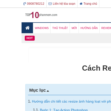
0908780212
Liên hệ tòa soạn
Trang chủ
WINDOWS
THỦ THUẬT
MỚI
HƯỚNG DẪN
REVIE
HOT
Cách Re
Mục lục
1.
Hướng dẫn chi tiết các resize ảnh hàng loạt với
1.1.
Bước 1: Tạo Action Photoshop