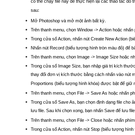
có thể chạy file này để thực hiện lại các thao tác đ
sau:
Mở Photoshop và mở một ảnh bất kỳ.
Trên thanh menu, chọn Window -> Action hoặc nhấn p
Trong cửa sổ Action, nhấn nút Create New Action (biể
Nhấn nút Record (biểu tượng hình tròn màu đỏ) để bắt
Trên thanh menu, chọn Image -> Image Size hoặc nhấ
Trong cửa sổ Image Size, bạn nhập giá trị kích thướ
thay đổi đơn vị kích thước bằng cách nhấn vào nút m
Proportions (biểu tượng hình khóa) được bật để giữ 
Trên thanh menu, chọn File -> Save As hoặc nhấn phí
Trong cửa sổ Save As, bạn chọn định dạng file cho 
lưu file. Sau khi chọn xong, bạn nhấn Save để lưu file
Trên thanh menu, chọn File -> Close hoặc nhấn phím 
Trong cửa sổ Action, nhấn nút Stop (biểu tượng hình 