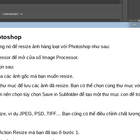
otoshop
ng nó để resize ảnh hàng loạt với Photoshop như sau:
ocessor để mở cửa sổ Image Processor.
ọn sau:
ứa các ảnh gốc mà bạn muốn resize.
 thư mục để lưu các ảnh đã resize. Bạn có thể chọn cùng thư mục vớ
nên chọn tùy chọn Save in Subfolder để tạo một thư mục con để tr
esize, ví dụ JPEG, PSD, TIFF… Bạn cũng có thể điều chỉnh chất lượn
Action Resize mà bạn đã tạo ở bước 1.