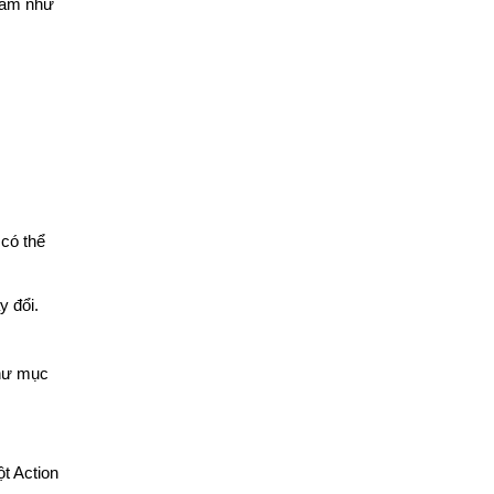
 làm như
 có thể
y đổi.
thư mục
ột Action