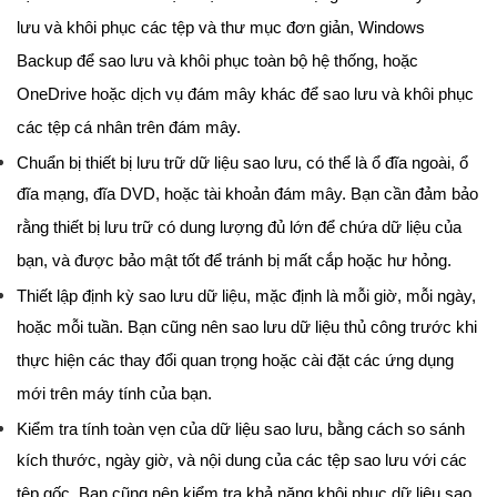
lưu và khôi phục các tệp và thư mục đơn giản, Windows
Backup để sao lưu và khôi phục toàn bộ hệ thống, hoặc
OneDrive hoặc dịch vụ đám mây khác để sao lưu và khôi phục
các tệp cá nhân trên đám mây.
Chuẩn bị thiết bị lưu trữ dữ liệu sao lưu, có thể là ổ đĩa ngoài, ổ
đĩa mạng, đĩa DVD, hoặc tài khoản đám mây. Bạn cần đảm bảo
rằng thiết bị lưu trữ có dung lượng đủ lớn để chứa dữ liệu của
bạn, và được bảo mật tốt để tránh bị mất cắp hoặc hư hỏng.
Thiết lập định kỳ sao lưu dữ liệu, mặc định là mỗi giờ, mỗi ngày,
hoặc mỗi tuần. Bạn cũng nên sao lưu dữ liệu thủ công trước khi
thực hiện các thay đổi quan trọng hoặc cài đặt các ứng dụng
mới trên máy tính của bạn.
Kiểm tra tính toàn vẹn của dữ liệu sao lưu, bằng cách so sánh
kích thước, ngày giờ, và nội dung của các tệp sao lưu với các
tệp gốc. Bạn cũng nên kiểm tra khả năng khôi phục dữ liệu sao