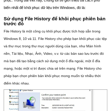
phục. Trong bài viết này, chúng tôi sẽ giới thiệu ba cách phổ
biến nhất để khôi phục dữ liệu trên Windows, đó là:
Sử dụng File History để khôi phục phiên bản
trước đó
File History là một công cụ khôi phục được tích hợp sẵn trong
Windows 8, 10 và 11. File History cho phép bạn khôi phục các tệp
và thư mục trong thư mục người dùng của bạn, như Màn hình
nền, Tài liệu, Nhạc, Ảnh, Video, v.v. từ các bản sao lưu trước đó
mà bạn đã tạo bằng cách sử dụng một ổ đĩa ngoài, một ổ đĩa
mạng, hoặc một vị trí được chia sẻ trên mạng. File History cho
phép bạn chọn phiên bản khôi phục mong muốn từ nhiều thời
điểm khác nhau.