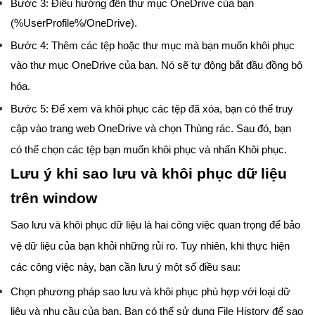
Bước 3: Điều hướng đến thư mục OneDrive của bạn
(%UserProfile%/OneDrive).
Bước 4: Thêm các tệp hoặc thư mục mà bạn muốn khôi phục
vào thư mục OneDrive của bạn. Nó sẽ tự động bắt đầu đồng bộ
hóa.
Bước 5: Để xem và khôi phục các tệp đã xóa, bạn có thể truy
cập vào trang web OneDrive và chọn Thùng rác. Sau đó, bạn
có thể chọn các tệp bạn muốn khôi phục và nhấn Khôi phục.
Lưu ý khi sao lưu và khôi phục dữ liệu
trên window
Sao lưu và khôi phục dữ liệu là hai công việc quan trọng để bảo
vệ dữ liệu của bạn khỏi những rủi ro. Tuy nhiên, khi thực hiện
các công việc này, bạn cần lưu ý một số điều sau:
Chọn phương pháp sao lưu và khôi phục phù hợp với loại dữ
liệu và nhu cầu của bạn. Bạn có thể sử dụng File History để sao