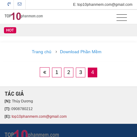
E: top10phanmem.com@gmail.com
HOT
Trang chủ
Download Phần Mềm
1
2
3
4
TÁC GIẢ
[N]:
Thùy Dương
[T]:
0908780212
[E]:
top10phanmem.com@gmail.com