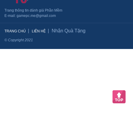
Trang thông tin đánh giá Phần Mềm
​E-mail: gamepc.me@gmail.com
Nhận Quà Tặng
TRANG CHỦ
LIÊN HỆ
© Copyright 2021