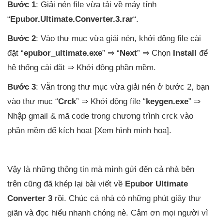
Bước 1
: Giải nén file vừa tải về máy tính
“
Epubor.Ultimate.Converter.3.rar
“.
Bước 2
: Vào thư mục vừa giải nén, khởi động file cài
đặt “
epubor_ultimate.exe
” ⇒ “
Next
” ⇒ Chọn
Install
để
hệ thống cài đặt ⇒ Khởi động phần mềm.
Bước 3
: Vẫn trong thư mục vừa giải nén ở bước 2, bạn
vào thư mục “
Crck
” ⇒ Khởi động file “
keygen.exe
” ⇒
Nhập gmail & mã code trong chương trình crck vào
phần mềm để kích hoạt [Xem hình minh họa].
Vậy là những thông tin mà mình gửi đến cả nhà bên
trên cũng đã khép lại bài viết về
Epubor Ultimate
Converter 3
rồi. Chúc cả nhà có những phút giây thư
giãn và đọc hiểu nhanh chóng nè. Cảm ơn mọi người vì