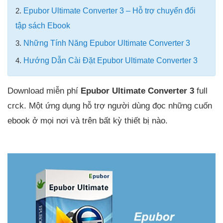
2.
Epubor Ultimate Converter 3 – Hỗ trợ chuyển đổi
tập sách Ebook
3.
Những Tính Năng Epubor Ultimate Converter 3
4.
Hướng Dẫn Cài Đặt Epubor Ultimate Converter 3
Download miễn phí
Epubor Ultimate Converter 3
full
crck. Một ứng dụng hỗ trợ người dùng đọc những cuốn
ebook ở mọi nơi và trên bất kỳ thiết bị nào.