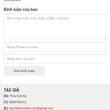
Bình luận của bạn
Gửi bình luận
TÁC GIẢ
[N]:
Thùy Dương
[T]:
0908780212
[E]:
top10phanmem.com@gmail.com