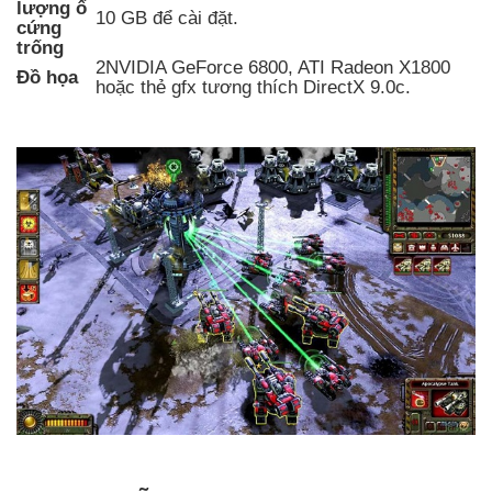
lượng ổ
10 GB để cài đặt.
cứng
trống
2NVIDIA GeForce 6800, ATI Radeon X1800
Đồ họa
hoặc thẻ gfx tương thích DirectX 9.0c.