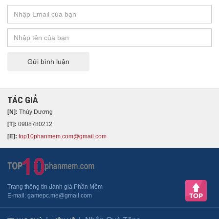
Gửi bình luận
TÁC GIẢ
[N]:
Thùy Dương
[T]:
0908780212
[E]:
top10phanmem.com@gmail.com
Trang thông tin đánh giá Phần Mềm
​E-mail: gamepc.me@gmail.com