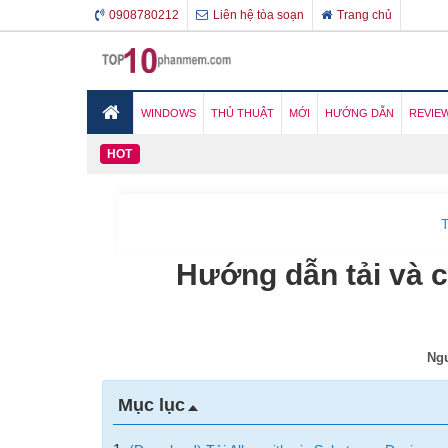
0908780212
Liên hệ tòa soạn
Trang chủ
WINDOWS
THỦ THUẬT
MỚI
HƯỚNG DẪN
REVIE
HOT
T
Hướng dẫn tải và c
Ngư
Mục lục