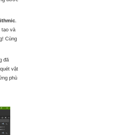
rithmic
.
 tạo và
ng! Cùng
g đã
quét vật
 ứng phù