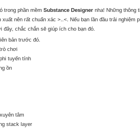
có trong phần mềm
Substance Designer
nha! Những thông t
xuất nên rất chuẩn xác >..<. Nếu bạn lần đầu trải nghiệm 
 đây, chắc chắn sẽ giúp ích cho bạn đó.
iên bản trước đó.
trò chơi
phi tuyến tính
ếng ồn
 xuyên tâm
ng stack layer