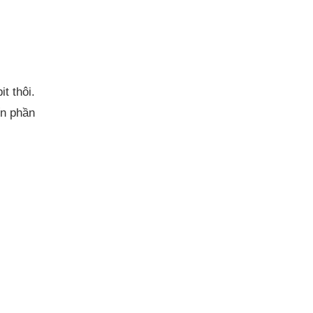
t thôi.
ến phần