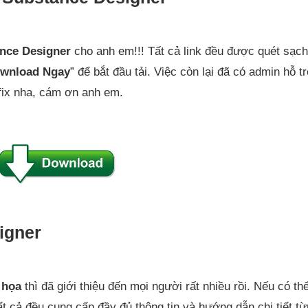
nce Designer
cho anh em!!! Tất cả link đều được quét sạch
wnload Ngay
” để bắt đầu tải. Việc còn lại đã có admin hỗ t
fix nha, cám ơn anh em.
igner
 họa
thì đã giới thiệu đến mọi người rất nhiều rồi. Nếu có th
 cả đều cung cấp đầy đủ thông tin và hướng dẫn chi tiết t