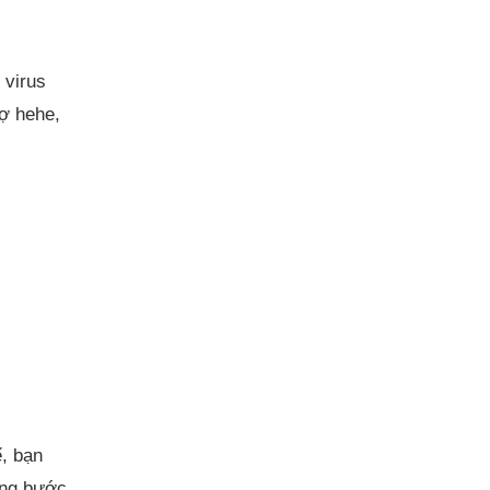
 virus
rợ hehe,
ể, bạn
ừng bước