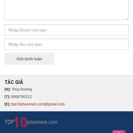
Gửi bình luận
TÁC GIẢ
[N]:
Thùy Dương
[T]:
0908780212
[E]:
top10phanmem.com@gmail.com