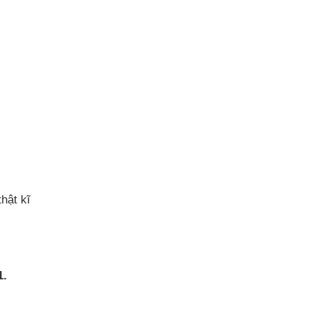
hật kĩ
1.