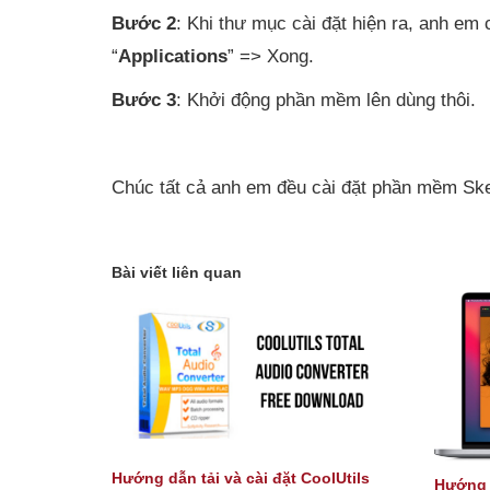
Bước 2
: Khi thư mục cài đặt hiện ra, anh em 
“
Applications
” => Xong.
Bước 3
: Khởi động phần mềm lên dùng thôi.
Chúc tất cả anh em đều cài đặt phần mềm Sk
Bài viết liên quan
Hướng dẫn tải và cài đặt CoolUtils
Hướng d