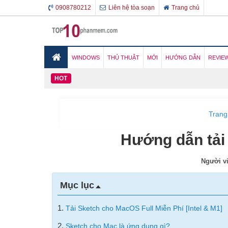
0908780212
Liên hệ tòa soạn
Trang chủ
WINDOWS
THỦ THUẬT
MỚI
HƯỚNG DẪN
REVIE
HOT
Trang
Hướng dẫn tải 
Người v
Mục lục
1.
Tải Sketch cho MacOS Full Miễn Phí [Intel & M1]
2.
Sketch cho Mac là ứng dụng gì?