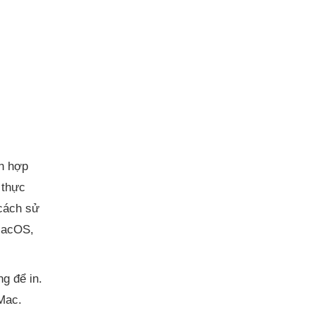
h hợp
 thực
 cách sử
 MacOS,
g để in.
Mac.