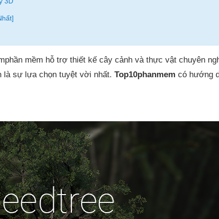
y 3D
Nhất]
ìmphần mềm hỗ trợ thiết kế cây cảnh và thực vật chuyên ngh
 là sự lựa chọn tuyệt vời nhất.
Top10phanmem
có hướng d