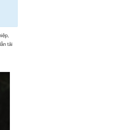
iệp,
ẫn tải