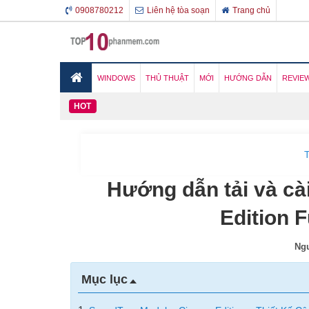
0908780212
Liên hệ tòa soạn
Trang chủ
WINDOWS
THỦ THUẬT
MỚI
HƯỚNG DẪN
REVIE
HOT
T
Hướng dẫn tải và cà
Edition F
Ngư
Mục lục