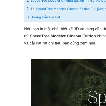
1.
SpeedTree Modeler Cinema Edition – Thiết Kế Câ
2.
Tải SpeedTree Modeler Cinema Edition Full [Mới 
3.
Hướng Dẫn Cài Đặt
Nếu bạn là một nhà thiết kế 3D và đang cần t
thì
SpeedTree Modeler Cinema Edition
chính
và cài đặt rất chi tiết, bạn cùng xem nha.