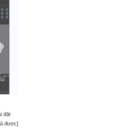
i đặt
là được]