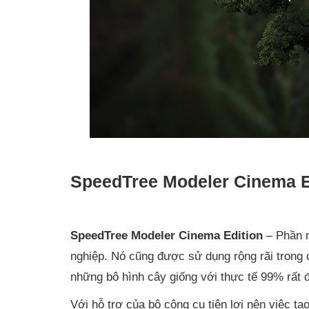
SpeedTree Modeler Cinema Ed
SpeedTree Modeler Cinema Edition
– Phần m
nghiệp. Nó cũng được sử dụng rộng rãi trong 
những bô hình cây giống với thực tế 99% rất đ
Với hỗ trợ của bộ công cụ tiện lợi nên việc t