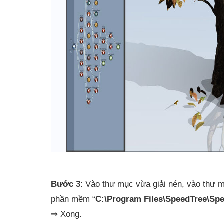
Bước 3
: Vào thư mục vừa giải nén, vào thư m
phần mềm “
C:\Program Files\SpeedTree\Spe
⇒ Xong.