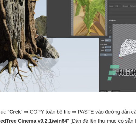
ục “
Crck
” ⇒ COPY toàn bộ file ⇒ PASTE vào đường dẫn cà
edTree Cinema v9.2.1\win64
” [Dán đè lên thư mục có sẵn 