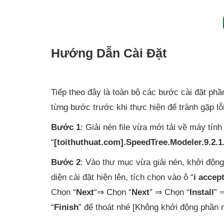
Hướng Dẫn Cài Đặt
Tiếp theo đây là toàn bộ các bước cài đặt ph
từng bước trước khi thực hiện để tránh gặp lỗi
Bước 1
: Giải nén file vừa mới tải về máy tính
“
[toithuthuat.com].SpeedTree.Modeler.9.2.1
Bước 2
: Vào thư mục vừa giải nén, khởi động f
diện cài đặt hiện lên, tích chọn vào ô “
i acce
Chọn “
Next
“⇒ Chọn “
Next
” ⇒ Chọn “
Install
” 
“
Finish
” để thoát nhé [Không khởi động phần