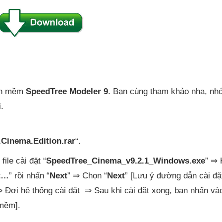
ần mềm
SpeedTree Modeler 9
. Bạn cùng tham khảo nha, nhớ
.
.Cinema.Edition.rar
“.
ile cài đặt “
SpeedTree_Cinema_v9.2.1_Windows.exe
” ⇒ 
pt…
” rồi nhấn “
Next
” ⇒ Chọn “
Next
” [Lưu ý đường dẫn cài đặ
⇒ Đợi hệ thống cài đặt ⇒ Sau khi cài đặt xong, bạn nhấn và
 mềm].