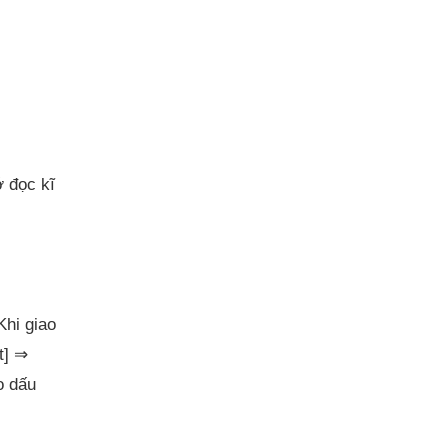
 đọc kĩ
Khi giao
t] ⇒
o dấu