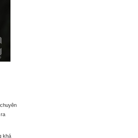
 chuyên
 ra
g khá