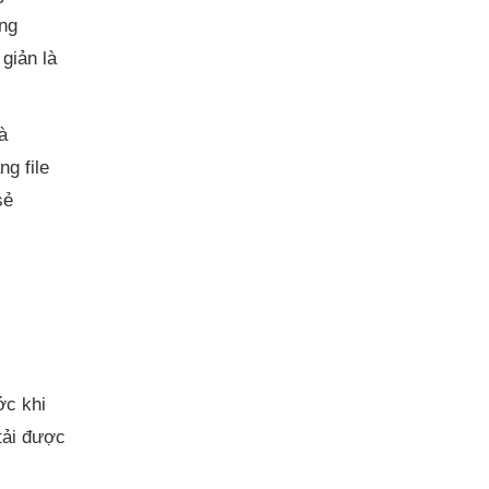
ững
giản là
à
g file
sẻ
ớc khi
 tải được