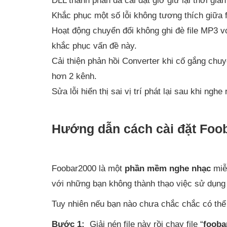
DLL thành phần đã cài đặt giờ giữ lại thời gian
Khắc phục một số lỗi không tương thích giữa 
Hoạt động chuyển đổi không ghi đè file MP3 
khắc phục vấn đề này.
Cải thiện phản hồi Converter khi cố gắng ch
hơn 2 kênh.
Sửa lỗi hiển thị sai vị trí phát lại sau khi nghe 
Hướng dẫn cách cài đặt Foo
Foobar2000 là một
phần mềm nghe nhạc
miễn
với những bạn không thành thạo việc sử dụng
Tuy nhiên nếu bạn nào chưa chắc chắc có thể
Bước 1:
Giải nén file này rồi chạy file “
fooba