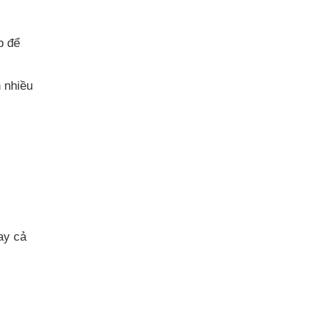
p để
 nhiều
ay cả