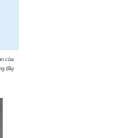
an của
ng đầy