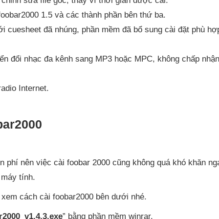
 chỉnh sửa file gốc, thay vì thời gian được cài.
foobar2000 1.5 và các thành phần bên thứ ba.
với cuesheet đã nhúng, phần mềm đã bổ sung cài đặt phù hợ
uyển đổi nhạc đa kênh sang MP3 hoặc MPC, không chấp nhận
radio Internet.
bar2000
 phí nên việc cài foobar 2000 cũng không quá khó khăn ng
 máy tính.
 xem cách cài foobar2000 bên dưới nhé.
r2000_v1.4.3.exe
” bằng phần mềm winrar.