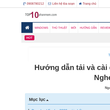
0908780212
Liên hệ tòa soạn
Trang chủ
WINDOWS
THỦ THUẬT
MỚI
HƯỚNG DẪN
REVIE
HOT
T
Hướng dẫn tải và cài
Nghe
Ngư
Mục lục