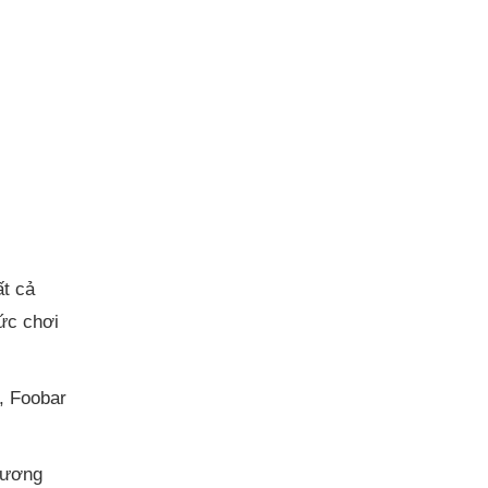
ất cả
ức chơi
, Foobar
hương