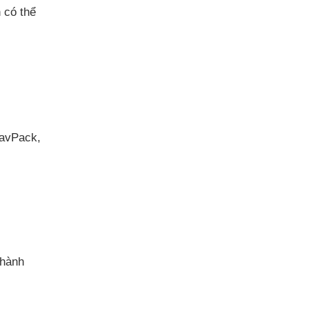
n có thể
WavPack,
thành