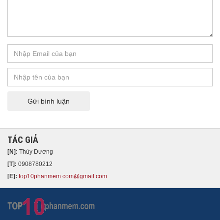
Gửi bình luận
TÁC GIẢ
[N]:
Thùy Dương
[T]:
0908780212
[E]:
top10phanmem.com@gmail.com