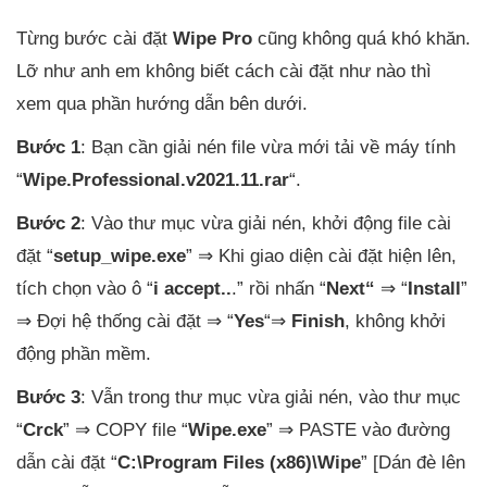
Từng bước cài đặt
Wipe Pro
cũng không quá khó khăn.
Lỡ như anh em không biết cách cài đặt như nào thì
xem qua phần hướng dẫn bên dưới.
Bước 1
: Bạn cần giải nén file vừa mới tải về máy tính
“
Wipe.Professional.v2021.11.rar
“.
Bước 2
: Vào thư mục vừa giải nén, khởi động file cài
đặt “
setup_wipe.exe
” ⇒ Khi giao diện cài đặt hiện lên,
tích chọn vào ô “
i accept..
.” rồi nhấn “
Next
“
⇒ “
Install
”
⇒ Đợi hệ thống cài đặt ⇒ “
Yes
“⇒
Finish
, không khởi
động phần mềm.
Bước 3
: Vẫn trong thư mục vừa giải nén, vào thư mục
“
Crck
” ⇒ COPY file “
Wipe.exe
” ⇒ PASTE vào đường
dẫn cài đặt “
C:\Program Files (x86)\Wipe
” [Dán đè lên