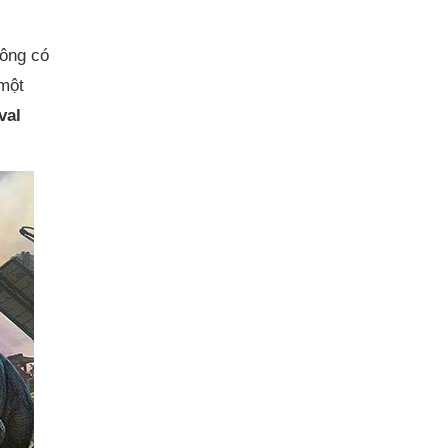
hông có
 một
val