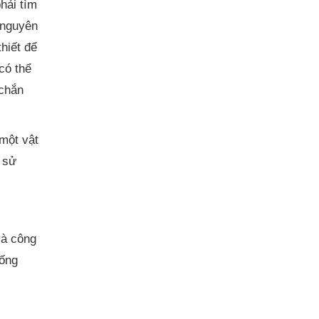
hải tìm
 nguyên
thiết để
 có thể
chắn
 một vật
c sử
và công
ống