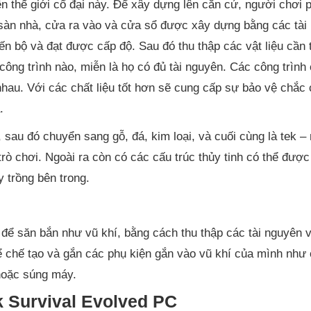
thế giới cổ đại này. Để xây dựng lên căn cứ, người chơi p
hư sàn nhà, cửa ra vào và cửa sổ được xây dựng bằng các tài
tiến bộ và đạt được cấp độ. Sau đó thu thập các vật liệu cần 
công trình nào, miễn là họ có đủ tài nguyên. Các công trình
au. Với các chất liệu tốt hơn sẽ cung cấp sự bảo vệ chắc 
.
re, sau đó chuyển sang gỗ, đá, kim loại, và cuối cùng là tek –
ong trò chơi. Ngoài ra còn có các cấu trúc thủy tinh có thể đượ
y trồng bên trong.
ể săn bắn như vũ khí, bằng cách thu thập các tài nguyên 
hể chế tạo và gắn các phụ kiện gắn vào vũ khí của mình như 
 hoặc súng máy.
k Survival Evolved PC