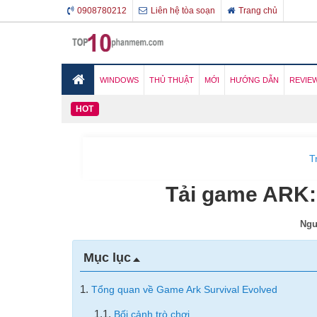
0908780212
Liên hệ tòa soạn
Trang chủ
WINDOWS
THỦ THUẬT
MỚI
HƯỚNG DẪN
REVIE
HOT
T
Tải game ARK: 
Ngư
Mục lục
1.
Tổng quan về Game Ark Survival Evolved
1.1.
Bối cảnh trò chơi