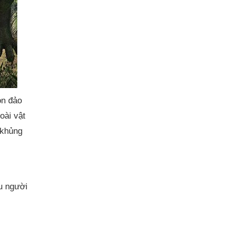
òn đảo
oài vật
 khủng
ều người