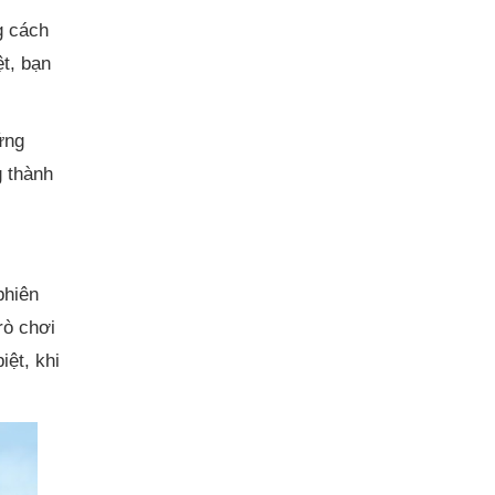
g cách
ệt, bạn
ứng
g thành
phiên
rò chơi
iệt, khi