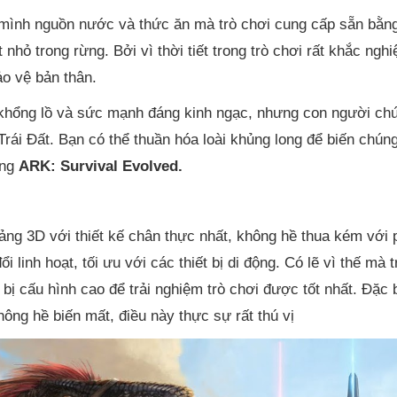
 mình nguồn nước và thức ăn mà trò chơi cung cấp sẵn bằn
nhỏ trong rừng. Bởi vì thời tiết trong trò chơi rất khắc nghi
o vệ bản thân.
c khổng lồ và sức mạnh đáng kinh ngạc, nhưng con người ch
rái Đất. Bạn có thể thuần hóa loài khủng long để biến chún
ong
ARK: Survival Evolved.
ảng 3D với thiết kế chân thực nhất, không hề thua kém với 
i linh hoạt, tối ưu với các thiết bị di động. Có lẽ vì thế mà t
 bị cấu hình cao để trải nghiệm trò chơi được tốt nhất. Đặc b
ng hề biến mất, điều này thực sự rất thú vị