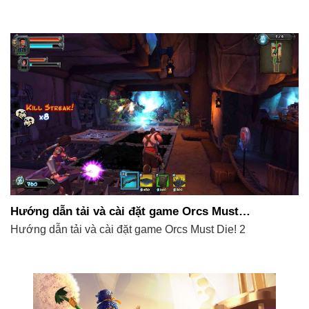
Hướng dẫn tải và cài đặt game Orcs Must…
Hướng dẫn tải và cài đặt game Orcs Must Die! 2