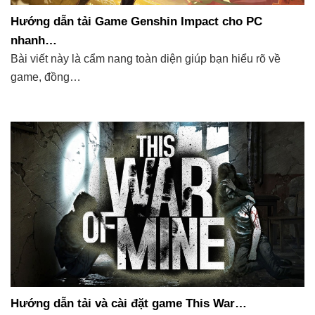
Hướng dẫn tải Game Genshin Impact cho PC
nhanh…
Bài viết này là cẩm nang toàn diện giúp bạn hiểu rõ về
game, đồng…
Hướng dẫn tải và cài đặt game This War…