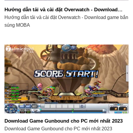
Hướng dẫn tải và cài đặt Overwatch - Download…
Hướng dẫn tải và cài đặt Overwatch - Download game bắn
súng MOBA
Download Game Gunbound cho PC mới nhất 2023
Download Game Gunbound cho PC mới nhất 2023