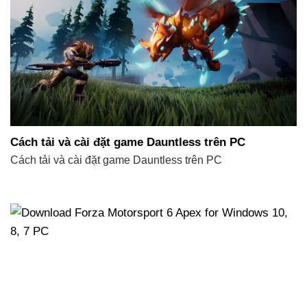
Cách tải và cài đặt game Dauntless trên PC
Cách tải và cài đặt game Dauntless trên PC