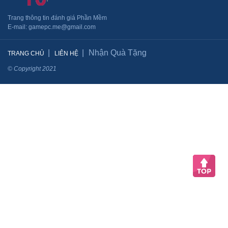
Trang thông tin đánh giá Phần Mềm
​E-mail: gamepc.me@gmail.com
Nhận Quà Tặng
TRANG CHỦ
LIÊN HỆ
© Copyright 2021