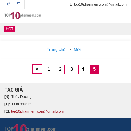
E: top10phanmem.com@gmail.com
HOT
Trang chủ
Mới
1
2
3
4
5
TÁC GIẢ
[N]:
Thùy Dương
[T]:
0908780212
[E]:
top10phanmem.com@gmail.com