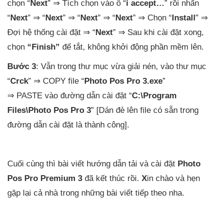
chọn “
Next
” ⇒ Tích chọn vào ô “
i accept…
” rồi nhấn
“
Next
” ⇒ “
Next
” ⇒ “
Next
” ⇒ “
Next
” ⇒ Chọn “
Install
” ⇒
Đợi hệ thống cài đặt ⇒ “
Next
” ⇒ Sau khi cài đặt xong,
chọn
“Finish”
để tắt, không khởi động phần mềm lên.
Bước 3
: Vẫn trong thư mục vừa giải nén, vào thư mục
“
Crck
” ⇒ COPY file “
Photo Pos Pro 3.exe
”
⇒ PASTE vào đường dẫn cài đặt “
C:\Program
Files\Photo Pos Pro 3
” [Dán đè lên file có sẵn trong
đường dẫn cài đặt là thành công].
Cuối cùng thì bài viết hướng dẫn tải và cài đặt
Photo
Pos Pro Premium 3
đã kết thúc rồi.
X
in chào và hẹn
gặp lại cả nhà trong những bài viết tiếp theo nha.