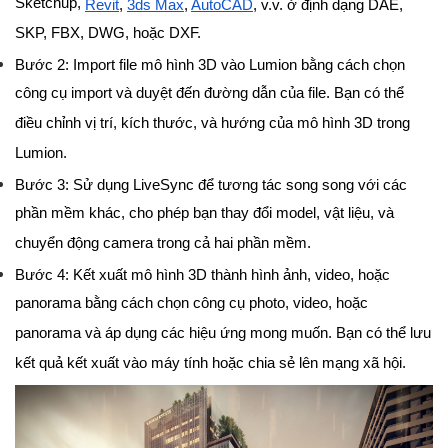
Sketchup,
Revit
,
3ds Max
,
AutoCAD
, v.v. ở định dạng DAE,
SKP, FBX, DWG, hoặc DXF.
Bước 2: Import file mô hình 3D vào Lumion bằng cách chọn
công cụ import và duyệt đến đường dẫn của file. Bạn có thể
điều chỉnh vị trí, kích thước, và hướng của mô hình 3D trong
Lumion.
Bước 3: Sử dụng LiveSync để tương tác song song với các
phần mềm khác, cho phép bạn thay đổi model, vật liệu, và
chuyển động camera trong cả hai phần mềm.
Bước 4: Kết xuất mô hình 3D thành hình ảnh, video, hoặc
panorama bằng cách chọn công cụ photo, video, hoặc
panorama và áp dụng các hiệu ứng mong muốn. Bạn có thể lưu
kết quả kết xuất vào máy tính hoặc chia sẻ lên mạng xã hội.