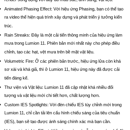
render sống động với đầy đủ màu sắc, ánh sáng, vật liệu.
Animated Phasing Effect: Với hiệu ứng Phasing, bạn có thể tạo
ra video thể hiện quá trình xây dựng và phát triển ý tưởng kiến
trúc.
Rain Streaks: Đây là một cải tiến thông minh của hiệu ứng làm
mưa trong Lumion 11. Phiên bản mới nhất này cho phép điều
chỉnh, tạo các hạt, vệt mưa trên bề mặt vật liệu.
Volumetric Fire: Ở các phiên bản trước, hiệu ứng lửa còn khá
sơ xài và khá giả, thì ở Lumion 11, hiệu ứng này đã được cải
tiến đáng kể.
Thư viện và Vật liệu: Lumion 11 đã cập nhật khá nhiều đối
tượng và vật liệu mới chi tiết hơn, chất lượng hơn.
Custom IES Spotlights: Với đèn chiếu IES tùy chỉnh mới trong
Lumion 11, chỉ cần tải lên cấu hình chiếu sáng của tiêu chuẩn
(IES), bạn sẽ tạo được ánh sáng chính xác mà bạn cần.