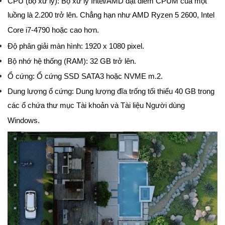
CPU (bộ xử lý): Bộ xử lý Intel/AMD đạt điểm CPUM của một
luồng là 2.200 trở lên. Chẳng hạn như AMD Ryzen 5 2600, Intel
Core i7-4790 hoặc cao hơn.
Độ phân giải màn hình: 1920 x 1080 pixel.
Bộ nhớ hệ thống (RAM): 32 GB trở lên.
Ổ cứng: Ổ cứng SSD SATA3 hoặc NVME m.2.
Dung lượng ổ cứng: Dung lượng đĩa trống tối thiểu 40 GB trong
các ổ chứa thư mục Tài khoản và Tài liệu Người dùng
Windows.