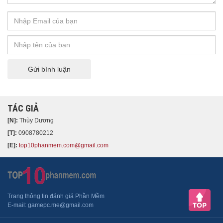
Gửi bình luận
TÁC GIẢ
[N]:
Thùy Dương
[T]:
0908780212
[E]:
top10phanmem.com@gmail.com
Trang thông tin đánh giá Phần Mềm
​E-mail: gamepc.me@gmail.com