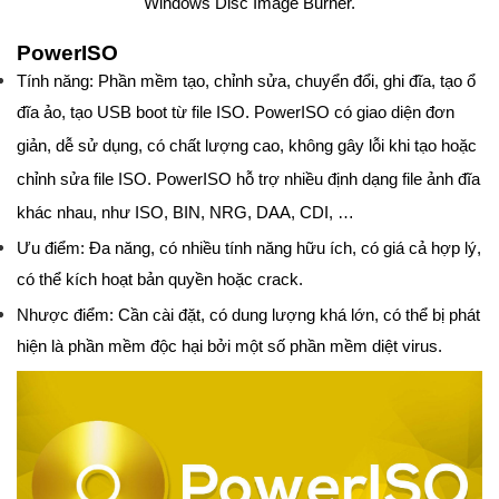
Windows Disc Image Burner.
PowerISO
Tính năng: Phần mềm tạo, chỉnh sửa, chuyển đổi, ghi đĩa, tạo ổ
đĩa ảo, tạo USB boot từ file ISO. PowerISO có giao diện đơn
giản, dễ sử dụng, có chất lượng cao, không gây lỗi khi tạo hoặc
chỉnh sửa file ISO. PowerISO hỗ trợ nhiều định dạng file ảnh đĩa
khác nhau, như ISO, BIN, NRG, DAA, CDI, …
Ưu điểm: Đa năng, có nhiều tính năng hữu ích, có giá cả hợp lý,
có thể kích hoạt bản quyền hoặc crack.
Nhược điểm: Cần cài đặt, có dung lượng khá lớn, có thể bị phát
hiện là phần mềm độc hại bởi một số phần mềm diệt virus.