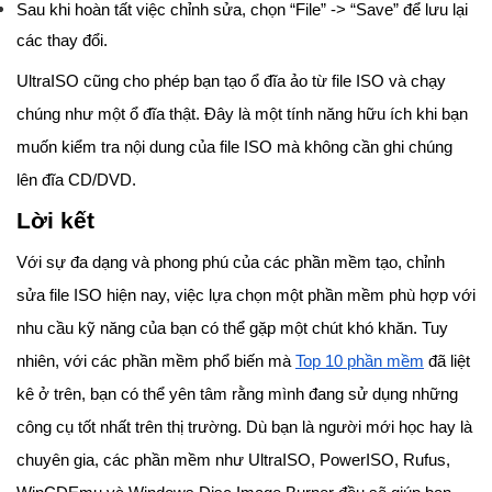
Sau khi hoàn tất việc chỉnh sửa, chọn “File” -> “Save” để lưu lại
các thay đổi.
UltraISO cũng cho phép bạn tạo ổ đĩa ảo từ file ISO và chạy
chúng như một ổ đĩa thật. Đây là một tính năng hữu ích khi bạn
muốn kiểm tra nội dung của file ISO mà không cần ghi chúng
lên đĩa CD/DVD.
Lời kết
Với sự đa dạng và phong phú của các phần mềm tạo, chỉnh
sửa file ISO hiện nay, việc lựa chọn một phần mềm phù hợp với
nhu cầu kỹ năng của bạn có thể gặp một chút khó khăn. Tuy
nhiên, với các phần mềm phổ biến mà
Top 10 phần mềm
đã liệt
kê ở trên, bạn có thể yên tâm rằng mình đang sử dụng những
công cụ tốt nhất trên thị trường. Dù bạn là người mới học hay là
chuyên gia, các phần mềm như UltraISO, PowerISO, Rufus,