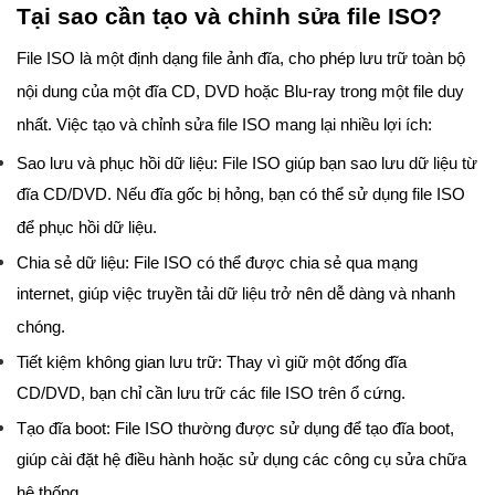
Tại sao cần tạo và chỉnh sửa file ISO?
File ISO là một định dạng file ảnh đĩa, cho phép lưu trữ toàn bộ
nội dung của một đĩa CD, DVD hoặc Blu-ray trong một file duy
nhất. Việc tạo và chỉnh sửa file ISO mang lại nhiều lợi ích:
Sao lưu và phục hồi dữ liệu: File ISO giúp bạn sao lưu dữ liệu từ
đĩa CD/DVD. Nếu đĩa gốc bị hỏng, bạn có thể sử dụng file ISO
để phục hồi dữ liệu.
Chia sẻ dữ liệu: File ISO có thể được chia sẻ qua mạng
internet, giúp việc truyền tải dữ liệu trở nên dễ dàng và nhanh
chóng.
Tiết kiệm không gian lưu trữ: Thay vì giữ một đống đĩa
CD/DVD, bạn chỉ cần lưu trữ các file ISO trên ổ cứng.
Tạo đĩa boot: File ISO thường được sử dụng để tạo đĩa boot,
giúp cài đặt hệ điều hành hoặc sử dụng các công cụ sửa chữa
hệ thống.