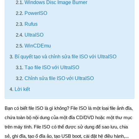
2.1.
Windows Disc Image Burner
2.2.
PowerISO
2.3.
Rufus
2.4.
UltraISO
2.5.
WinCDEmu
3.
Bí quyết tạo và chỉnh sửa file ISO với UltraISO
3.1.
Tạo file ISO với UltraISO
3.2.
Chỉnh sửa file ISO với UltraISO
4.
Lời kết
Bạn có biết file ISO là gì không? File ISO là một loại file ảnh đĩa,
chứa toàn bộ nội dung của một đĩa CD/DVD hoặc một thư mục
trên máy tính. File ISO có thể được sử dụng để sao lưu, chia
sẻ, ghi đĩa, tạo ổ đĩa ảo, tạo USB boot, cài đặt hệ điều hành,...