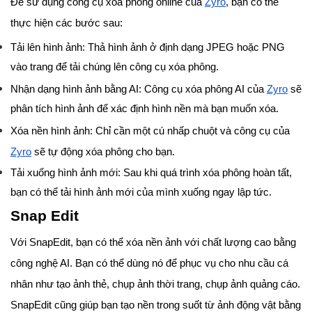
Để sử dụng công cụ xóa phông online của
Zyro
, bạn có thể
thực hiện các bước sau:
Tải lên hình ảnh: Thả hình ảnh ở định dạng JPEG hoặc PNG
vào trang để tải chúng lên công cụ xóa phông.
Nhận dạng hình ảnh bằng AI: Công cụ xóa phông AI của
Zyro
sẽ
phân tích hình ảnh để xác định hình nền mà bạn muốn xóa.
Xóa nền hình ảnh: Chỉ cần một cú nhấp chuột và công cụ của
Zyro
sẽ tự động xóa phông cho bạn.
Tải xuống hình ảnh mới: Sau khi quá trình xóa phông hoàn tất,
bạn có thể tải hình ảnh mới của mình xuống ngay lập tức.
Snap Edit
Với SnapEdit, bạn có thể xóa nền ảnh với chất lượng cao bằng
công nghệ AI. Bạn có thể dùng nó để phục vụ cho nhu cầu cá
nhân như tạo ảnh thẻ, chụp ảnh thời trang, chụp ảnh quảng cáo.
SnapEdit cũng giúp bạn tạo nền trong suốt từ ảnh động vật bằng